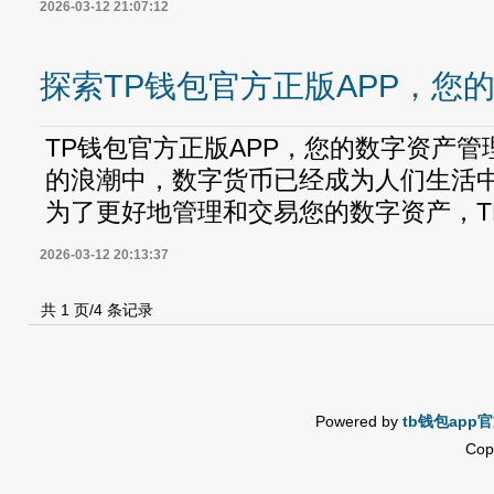
2026-03-12 21:07:12
探索TP钱包官方正版APP，您
TP钱包官方正版APP，您的数字资产管
的浪潮中，数字货币已经成为人们生活
为了更好地管理和交易您的数字资产，TP
2026-03-12 20:13:37
共 1 页/4 条记录
Powered by
tb钱包app
Cop